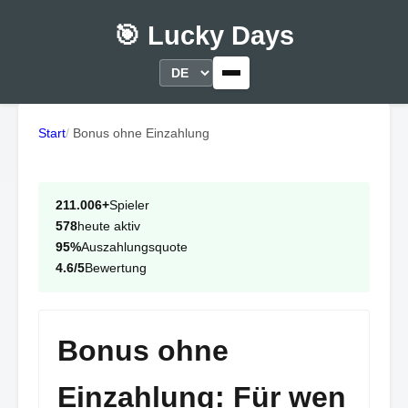
🎯 Lucky Days
Start
Bonus ohne Einzahlung
211.006+
Spieler
578
heute aktiv
95%
Auszahlungsquote
4.6/5
Bewertung
Bonus ohne
Einzahlung: Für wen