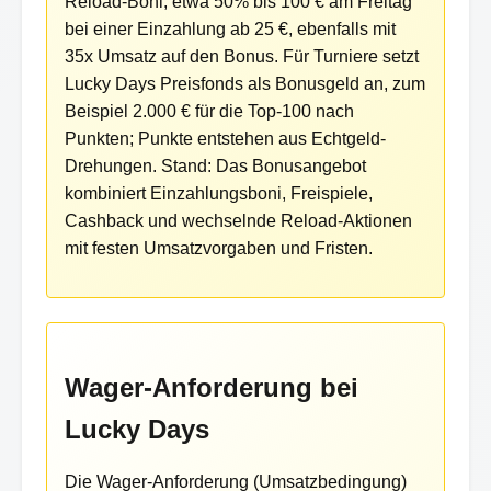
Reload-Boni, etwa 50% bis 100 € am Freitag
bei einer Einzahlung ab 25 €, ebenfalls mit
35x Umsatz auf den Bonus. Für Turniere setzt
Lucky Days Preisfonds als Bonusgeld an, zum
Beispiel 2.000 € für die Top-100 nach
Punkten; Punkte entstehen aus Echtgeld-
Drehungen. Stand: Das Bonusangebot
kombiniert Einzahlungsboni, Freispiele,
Cashback und wechselnde Reload-Aktionen
mit festen Umsatzvorgaben und Fristen.
Wager-Anforderung bei
Lucky Days
Die Wager-Anforderung (Umsatzbedingung)