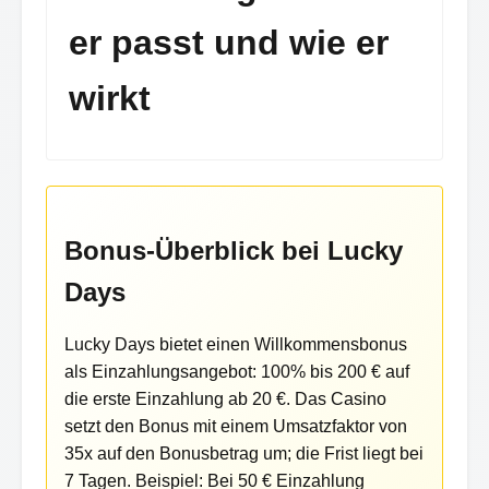
er passt und wie er
wirkt
Bonus-Überblick bei Lucky
Days
Lucky Days bietet einen Willkommensbonus
als Einzahlungsangebot: 100% bis 200 € auf
die erste Einzahlung ab 20 €. Das Casino
setzt den Bonus mit einem Umsatzfaktor von
35x auf den Bonusbetrag um; die Frist liegt bei
7 Tagen. Beispiel: Bei 50 € Einzahlung