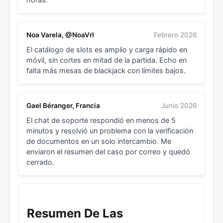
Noa Varela, @NoaVrl
Febrero 2026
El catálogo de slots es amplio y carga rápido en
móvil, sin cortes en mitad de la partida. Echo en
falta más mesas de blackjack con límites bajos.
Gael Béranger, Francia
Junio 2026
El chat de soporte respondió en menos de 5
minutos y resolvió un problema con la verificación
de documentos en un solo intercambio. Me
enviaron el resumen del caso por correo y quedó
cerrado.
Resumen De Las