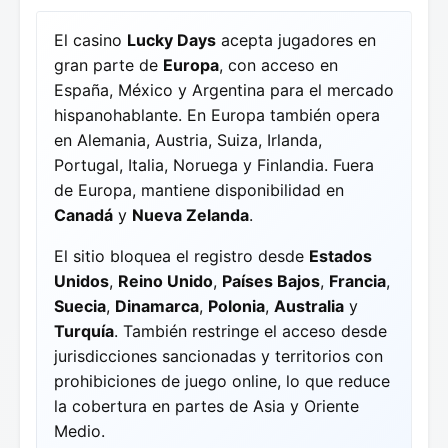
El casino
Lucky Days
acepta jugadores en
gran parte de
Europa
, con acceso en
España, México y Argentina para el mercado
hispanohablante. En Europa también opera
en Alemania, Austria, Suiza, Irlanda,
Portugal, Italia, Noruega y Finlandia. Fuera
de Europa, mantiene disponibilidad en
Canadá
y
Nueva Zelanda
.
El sitio bloquea el registro desde
Estados
Unidos
,
Reino Unido
,
Países Bajos
,
Francia
,
Suecia
,
Dinamarca
,
Polonia
,
Australia
y
Turquía
. También restringe el acceso desde
jurisdicciones sancionadas y territorios con
prohibiciones de juego online, lo que reduce
la cobertura en partes de Asia y Oriente
Medio.