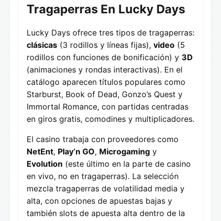
Tragaperras En Lucky Days
Lucky Days ofrece tres tipos de tragaperras:
clásicas
(3 rodillos y líneas fijas),
video
(5
rodillos con funciones de bonificación) y
3D
(animaciones y rondas interactivas). En el
catálogo aparecen títulos populares como
Starburst, Book of Dead, Gonzo’s Quest y
Immortal Romance, con partidas centradas
en giros gratis, comodines y multiplicadores.
El casino trabaja con proveedores como
NetEnt
,
Play’n GO
,
Microgaming
y
Evolution
(este último en la parte de casino
en vivo, no en tragaperras). La selección
mezcla tragaperras de volatilidad media y
alta, con opciones de apuestas bajas y
también slots de apuesta alta dentro de la