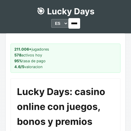
🎯 Lucky Days
211.006+
jugadores
578
activos hoy
95%
tasa de pago
4.6/5
valoracion
Lucky Days: casino
online con juegos,
bonos y premios