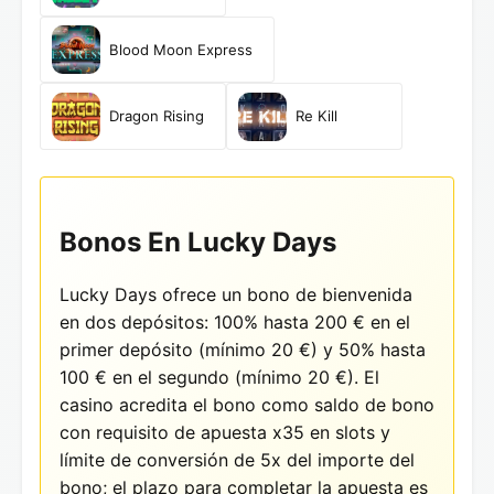
Blood Moon Express
Dragon Rising
Re Kill
Bonos En Lucky Days
Lucky Days ofrece un bono de bienvenida
en dos depósitos: 100% hasta 200 € en el
primer depósito (mínimo 20 €) y 50% hasta
100 € en el segundo (mínimo 20 €). El
casino acredita el bono como saldo de bono
con requisito de apuesta x35 en slots y
límite de conversión de 5x del importe del
bono; el plazo para completar la apuesta es