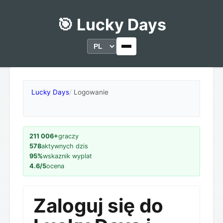
🎯 Lucky Days
Lucky Days
Logowanie
211 006+
graczy
578
aktywnych dzis
95%
wskaznik wyplat
4.6/5
ocena
Zaloguj się do