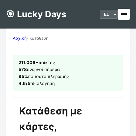
🎯 Lucky Days
Αρχική
Κατάθεση
211.006+
παίκτες
578
ενεργοί σήμερα
95%
ποσοστό πληρωμής
4.6/5
αξιολόγηση
Κατάθεση με
κάρτες,