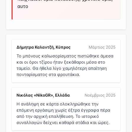
αυτο
Δήμητρα Καλαντζή, Κύπρος
Μάρτιος 2025
Το μπόνους καλωσορίσματος πιστώθηκε άμεσα
και οι όροι τζίρου ήταν ξεκάθαροι μέσα στο
ταμείο. Θα ήθελα λίγο χαμηλότερη απαίτηση
πονταρίσματος στα φρουτάκια.
Νικόλας «NikoGR», Ελλάδα
Νοέμβριος 2025
Η ανάληψη σε κάρτα ολοκληρώθηκε την
επόμενη εργάσιμη χωρίς έξτρα έγγραφα πέρα
από την αρχική επαλήθευση. Το ιστορικό
συναλλαγών δείχνει καθαρά στάδια και ώρες.