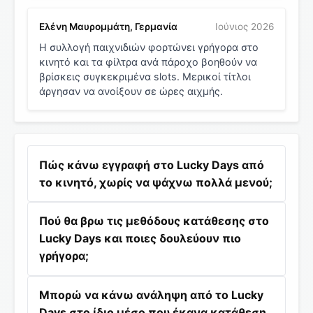
Ελένη Μαυρομμάτη, Γερμανία
Ιούνιος 2026
Η συλλογή παιχνιδιών φορτώνει γρήγορα στο
κινητό και τα φίλτρα ανά πάροχο βοηθούν να
βρίσκεις συγκεκριμένα slots. Μερικοί τίτλοι
άργησαν να ανοίξουν σε ώρες αιχμής.
Πώς κάνω εγγραφή στο Lucky Days από
το κινητό, χωρίς να ψάχνω πολλά μενού;
Πού θα βρω τις μεθόδους κατάθεσης στο
Lucky Days και ποιες δουλεύουν πιο
γρήγορα;
Μπορώ να κάνω ανάληψη από το Lucky
Days στο ίδιο μέσο που έκανα κατάθεση