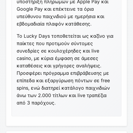
υποστήριξη πληρωμών με Apple Pay και
Google Pay και επέκτεινε τα όρια
υπεύθυνου παιχνιδιού με ημερήσια και
εβδομαδιαία πλαφόν κατάθεσης.
Το Lucky Days τοποθετείται ως καζίνο για
παίκτες που προτιμούν σύντομες
συνεδρίες σε κουλοχέρηδες και live
casino, με κύρια έμφαση σε άμεσες
καταθέσεις και γρήγορες αναλήψεις.
Προσφέρει πρόγραμμα επιβράβευσης με
επίπεδα και εξαργύρωση πόντων σε free
spins, ενώ διατηρεί κατάλογο παιχνιδιών
άνω των 2.000 τίτλων και live τραπέζια
από 3 παρόχους.