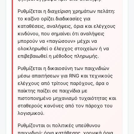
Ρυθμίζεται η διαχείριση χρημάτων πελάτη:
το καζίνο ορίζει διαδικασίες για
καταθέσεις, αναλήψεις, όρια και ελέγχους
κινδύνου, που σημαίνει ότι αναλήψεις
μπορούν να «παγώσουν» μέχρι να
ολοκληρωθεί ο έλεγχος στοιχείων ή να
επιβεβαιωθεί η μέθοδος πληρωμής.
Ρυθμίζεται η δικαιοσύνη των παιχνιδιών
μέσω απαιτήσεων για RNG και τεχνικούς
ελέγχους από τρίτους παρόχους, άρα ο
παίκτης παίζει σε παιχνίδια με
πιστοποιημένο μηχανισμό τυχαιότητας και
σταθερούς κανόνες από τον πάροχο του
λογισμικού.
Ρυθμίζονται οι πολιτικές υπεύθυνου
παιχνιδιού: όρια κατάθεσης, χρονικά όρια,