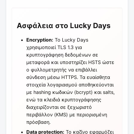
Ασφάλεια στο Lucky Days
Encryption:
Το Lucky Days
χρησιμοποιεί TLS 1.3 για
κρυπτογράφηση δεδομένων σε
μεταφορά και υποστηρίζει HSTS ώστε
ο φυλλομετρητής να επιβάλλει
σύνδεση μέσω HTTPS. Τα ευαίσθητα
στοιχεία λογαριασμού αποθηκεύονται
με hashing κωδικών (bcrypt) και salts,
ενώ τα κλειδιά κρυπτογράφησης
διαχειρίζονται σε ξεχωριστό
περιβάλλον (KMS) με περιορισμένη
πρόσβαση.
Data protection:
Το καζίνο εφαρμόζει