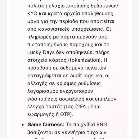
πολιτική ελαχιστοποίησης δεδομένων
KYC και κρατά αρχεία επαλήθευσης
μόνο για την περίοδο που απαιτείται
από κανονιστικές υποχρεώσεις. Οι
πληρωμές με κάρτα περνούν από
πιστοποιημένους παρόχους και το
Lucky Days δεν αποθηκεύει πλήρη
στοιχεία κάρτας (tokenization). Η
πρόσβαση σε δεδομένα πελατών
καταγράφεται σε audit logs, και οι
αλλαγές σε κρίσιμες ρυθμίσεις
λογαριασμού ενεργοποιούν
ειδοποιήσεις ασφαλείας και επιπλέον
έλεγχο ταυτότητας (2FA μέσω
εφαρμογής ή OTP).
Game fairness:
Τα παιχνίδια RNG
βασίζονται σε γεννήτρια τυχαίων