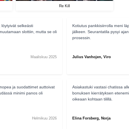
Re Kill
t löytyivät selkeästi
Kotiutus pankkisiirrolla meni l
 muutamaan slottiin, mutta se oli
jälkeen. Seurantatila pysyi ajan 
prosessin.
Maaliskuu 2025
Julius Vanhojen, Viro
li nopea ja suodattimet auttoivat
Asiakastuki vastasi chatissa al
ydässä minimi panos oli
bonuksen kierrätyksen etenemis
oikeaan kohtaan tilillä.
Helmikuu 2026
Elina Forsberg, Norja