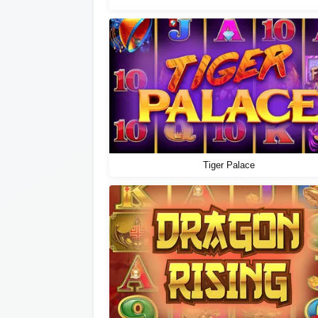
Tiger Palace