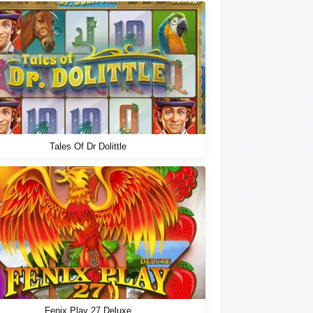
Tales Of Dr Dolittle
Fenix Play 27 Deluxe