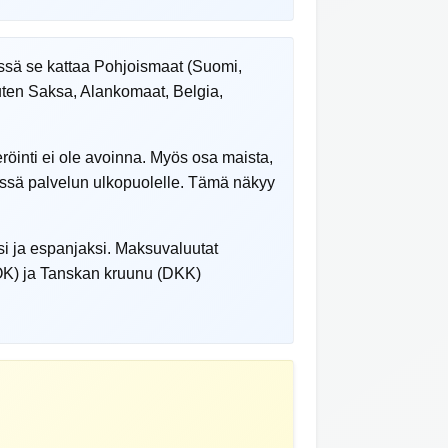
ssä se kattaa Pohjoismaat (Suomi,
kuten Saksa, Alankomaat, Belgia,
eröinti ei ole avoinna. Myös osa maista,
nnössä palvelun ulkopuolelle. Tämä näkyy
ksi ja espanjaksi. Maksuvaluutat
NOK) ja Tanskan kruunu (DKK)