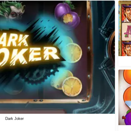
Dark Joker