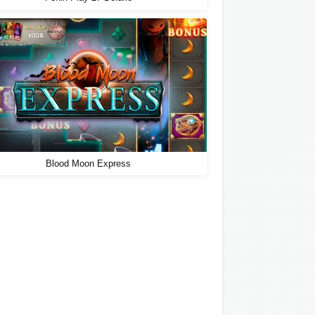
Blood Moon Express