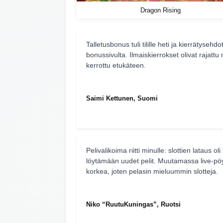
Dragon Rising
Talletusbonus tuli tilille heti ja kierrätysehdo
bonussivulta. Ilmaiskierrokset olivat rajattu
kerrottu etukäteen.
Saimi Kettunen, Suomi
Pelivalikoima riitti minulle: slottien lataus o
löytämään uudet pelit. Muutamassa live-pö
korkea, joten pelasin mieluummin slotteja.
Niko “RuutuKuningas”, Ruotsi