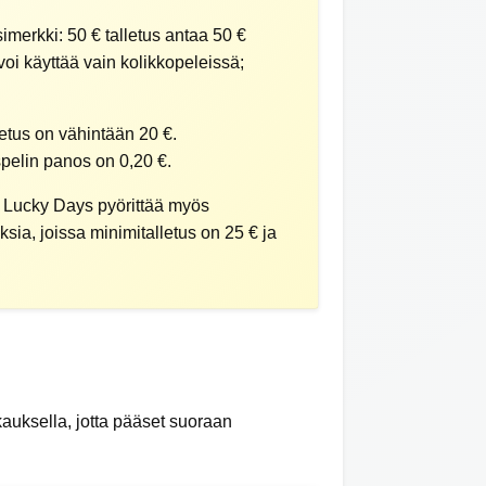
imerkki: 50 € talletus antaa 50 €
oi käyttää vain kolikkopeleissä;
letus on vähintään 20 €.
spelin panos on 0,20 €.
. Lucky Days pyörittää myös
ia, joissa minimitalletus on 25 € ja
auksella, jotta pääset suoraan