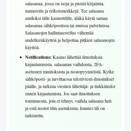
salasanaa, jossa on isoja ja pieniä kirjaimia,
numeroita ja erikoismerkkejä. Tee salasana
uniikiksi tälle kasinotilille, äläkä käytä samaa
salasanaa sähköpostissa tai muissa palveluissa.
Salasanojen hallintasovellus vähentää
uudelleenkäyttöä ja helpottaa pitkien salasanojen
käyttöä.
Notifications:
Kasino lähettää ilmoituksia
kirjautumisista, salasanan vaihdoista, 2FA-
asetusten muutoksista ja nostopyynnöistä. Kytke
sähköposti- ja tarvittaessa tekstiviesti-ilmoitukset
päälle, ja tarkista viestien lähettäjä- ja linkkitiedot
ennen kirjautumista. Jos saat ilmoituksen
toiminnosta, jota et tehnyt, vaihda salasana heti
ja estä nostot tilin asetuksista, kunnes tili on
tarkistettu.