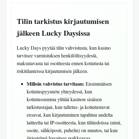
Tilin tarkistus kirjautumisen
jälkeen Lucky Daysissa
Lucky Days pyytää tilin vahvistusta, kun kasino
tarvitsee varmistuksen henkilöllisyydestä,
maksutavasta tai osoitteesta ennen kotiutusta tai
riskitilanteissa kirjautumisen jälkeen.
Milloin vahvistus tarvitaan:
Ensimmäisen
kotiutuspyynnön yhteydessä, kun
kotiutussumma ylittää kasinon sisäisen
tarkistusrajan, kun talletus- ja kotiutustavat
eroavat, kun kirjautuminen tapahtuu uudelta
laitteelta tai IP-osoitteesta, kun tilitiedoissa (nimi,
osoite, sähköposti, puhelin) on muutos, tai kun
järjestelmä havaitsee poikkeavaa