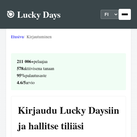
🎯 Lucky Days
Etusivu
Kirjautuminen
211 006+
pelaajaa
578
aktiivisena tanaan
95%
palautusaste
4.6/5
arvio
Kirjaudu Lucky Daysiin
ja hallitse tiliäsi