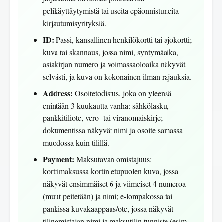
pelikäyttäytymistä tai useita epäonnistuneita
kirjautumisyrityksiä.
ID:
Passi, kansallinen henkilökortti tai ajokortti;
kuva tai skannaus, jossa nimi, syntymäaika,
asiakirjan numero ja voimassaoloaika näkyvät
selvästi, ja kuva on kokonainen ilman rajauksia.
Address:
Osoitetodistus, joka on yleensä
enintään 3 kuukautta vanha: sähkölasku,
pankkitiliote, vero- tai viranomaiskirje;
dokumentissa näkyvät nimi ja osoite samassa
muodossa kuin tilillä.
Payment:
Maksutavan omistajuus:
korttimaksussa kortin etupuolen kuva, jossa
näkyvät ensimmäiset 6 ja viimeiset 4 numeroa
(muut peitetään) ja nimi; e-lompakossa tai
pankissa kuvakaappaus/ote, jossa näkyvät
tilinomistajan nimi ja maksutilin tunniste (esim.