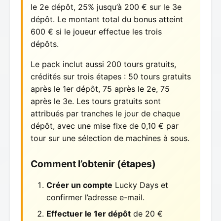
le 2e dépôt, 25% jusqu’à 200 € sur le 3e
dépôt. Le montant total du bonus atteint
600 € si le joueur effectue les trois
dépôts.
Le pack inclut aussi 200 tours gratuits,
crédités sur trois étapes : 50 tours gratuits
après le 1er dépôt, 75 après le 2e, 75
après le 3e. Les tours gratuits sont
attribués par tranches le jour de chaque
dépôt, avec une mise fixe de 0,10 € par
tour sur une sélection de machines à sous.
Comment l’obtenir (étapes)
Créer un compte
Lucky Days et
confirmer l’adresse e-mail.
Effectuer le 1er dépôt
de 20 €