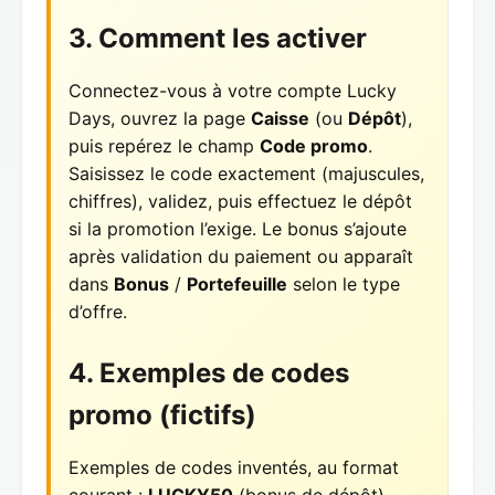
3. Comment les activer
Connectez-vous à votre compte Lucky
Days, ouvrez la page
Caisse
(ou
Dépôt
),
puis repérez le champ
Code promo
.
Saisissez le code exactement (majuscules,
chiffres), validez, puis effectuez le dépôt
si la promotion l’exige. Le bonus s’ajoute
après validation du paiement ou apparaît
dans
Bonus
/
Portefeuille
selon le type
d’offre.
4. Exemples de codes
promo (fictifs)
Exemples de codes inventés, au format
courant :
LUCKY50
(bonus de dépôt),