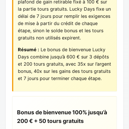
plafond de gain retirable fixé à 100 € sur
la partie tours gratuits. Lucky Days fixe un
délai de 7 jours pour remplir les exigences
de mise à partir du crédit de chaque
étape, sinon le solde bonus et les tours
gratuits non utilisés expirent.
Résumé :
Le bonus de bienvenue Lucky
Days combine jusqu’à 600 € sur 3 dépôts
et 200 tours gratuits, avec 35x sur l’argent
bonus, 40x sur les gains des tours gratuits
et 7 jours pour terminer chaque étape.
Bonus de bienvenue 100% jusqu’à
200 € + 50 tours gratuits