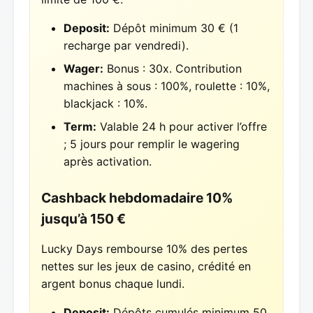
Deposit:
Dépôt minimum 30 € (1
recharge par vendredi).
Wager:
Bonus : 30x. Contribution
machines à sous : 100%, roulette : 10%,
blackjack : 10%.
Term:
Valable 24 h pour activer l’offre
; 5 jours pour remplir le wagering
après activation.
Cashback hebdomadaire 10%
jusqu’à 150 €
Lucky Days rembourse 10% des pertes
nettes sur les jeux de casino, crédité en
argent bonus chaque lundi.
Deposit:
Dépôts cumulés minimum 50