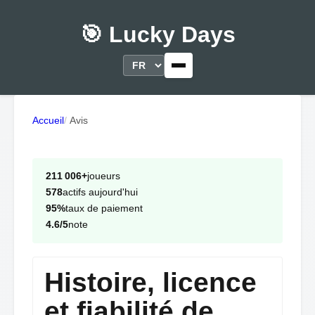
🎯 Lucky Days
Accueil
Avis
211 006+
joueurs
578
actifs aujourd'hui
95%
taux de paiement
4.6/5
note
Histoire, licence
et fiabilité de