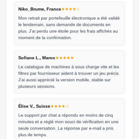
Niko_Brume, France
★★★★☆
Mon retrait par portefeuille électronique a été validé
le lendemain, sans demande de documents en
plus. J’ai perdu une étoile pour les frais affichés au
moment de la confirmation.
Sofiane L., Maroc
★★★★★
Le catalogue de machines à sous charge vite et les
filtres par fournisseur aident à trouver un jeu précis.
J’ai aussi apprécié la version mobile, stable sur
plusieurs sessions.
Élise V., Suisse
★★★★☆
Le support par chat a répondu en moins de cinq
minutes et a réglé mon souci de vérification en une
seule conversation. La réponse par e-mail a pris
plus de temps.