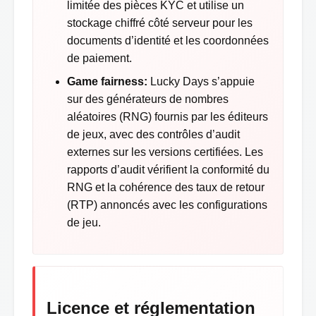
limitée des pièces KYC et utilise un
stockage chiffré côté serveur pour les
documents d’identité et les coordonnées
de paiement.
Game fairness:
Lucky Days s’appuie
sur des générateurs de nombres
aléatoires (RNG) fournis par les éditeurs
de jeux, avec des contrôles d’audit
externes sur les versions certifiées. Les
rapports d’audit vérifient la conformité du
RNG et la cohérence des taux de retour
(RTP) annoncés avec les configurations
de jeu.
Licence et réglementation