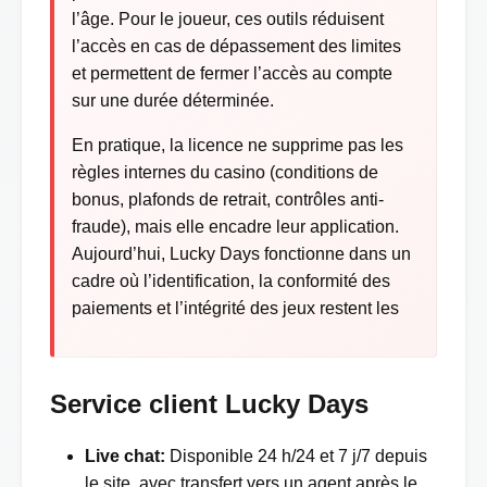
l’âge. Pour le joueur, ces outils réduisent
l’accès en cas de dépassement des limites
et permettent de fermer l’accès au compte
sur une durée déterminée.
En pratique, la licence ne supprime pas les
règles internes du casino (conditions de
bonus, plafonds de retrait, contrôles anti-
fraude), mais elle encadre leur application.
Aujourd’hui, Lucky Days fonctionne dans un
cadre où l’identification, la conformité des
paiements et l’intégrité des jeux restent les
Service client Lucky Days
Live chat:
Disponible 24 h/24 et 7 j/7 depuis
le site, avec transfert vers un agent après le