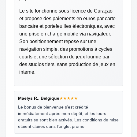
Le site fonctionne sous licence de Curaçao
et propose des paiements en euros par carte
bancaire et portefeuilles électroniques, avec
une prise en charge mobile via navigateur.
Son positionnement repose sur une
navigation simple, des promotions à cycles
courts et une sélection de jeux fournie par
des studios tiers, sans production de jeux en
interne.
Maëlys R., Belgique
★★★★★
Le bonus de bienvenue s’est crédité
immédiatement après mon dépôt, et les tours
gratuits se sont bien activés. Les conditions de mise
étaient claires dans l’onglet promo.