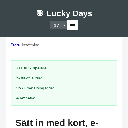
🎯 Lucky Days
Start
Insättning
211 006+
spelare
578
aktiva idag
95%
utbetalningsgrad
4.6/5
betyg
Sätt in med kort, e-