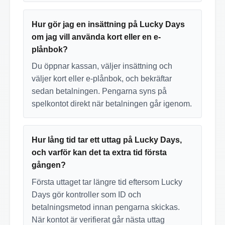
Hur gör jag en insättning på Lucky Days
om jag vill använda kort eller en e-
plånbok?
Du öppnar kassan, väljer insättning och
väljer kort eller e-plånbok, och bekräftar
sedan betalningen. Pengarna syns på
spelkontot direkt när betalningen går igenom.
Hur lång tid tar ett uttag på Lucky Days,
och varför kan det ta extra tid första
gången?
Första uttaget tar längre tid eftersom Lucky
Days gör kontroller som ID och
betalningsmetod innan pengarna skickas.
När kontot är verifierat går nästa uttag