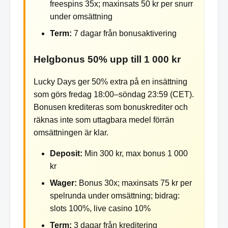
freespins 35x; maxinsats 50 kr per snurr
under omsättning
Term:
7 dagar från bonusaktivering
Helgbonus 50% upp till 1 000 kr
Lucky Days ger 50% extra på en insättning
som görs fredag 18:00–söndag 23:59 (CET).
Bonusen krediteras som bonuskrediter och
räknas inte som uttagbara medel förrän
omsättningen är klar.
Deposit:
Min 300 kr, max bonus 1 000
kr
Wager:
Bonus 30x; maxinsats 75 kr per
spelrunda under omsättning; bidrag:
slots 100%, live casino 10%
Term:
3 dagar från kreditering