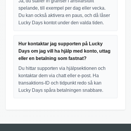
Ja, du ställer in gränser i ansvarsfullt
spelande, till exempel per dag eller vecka.
Du kan också aktivera en paus, och då låser
Lucky Days kontot under den valda tiden.
Hur kontaktar jag supporten på Lucky
Days om jag vill ha hjälp med konto, uttag
eller en betalning som fastnat?
Du hittar supporten via hjälpsektionen och
kontaktar dem via chatt eller e-post. Ha
transaktions-ID och tidpunkt redo så kan
Lucky Days spåra betalningen snabbare.