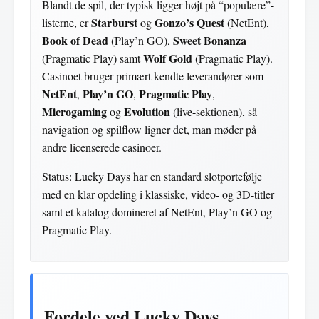
Blandt de spil, der typisk ligger højt på “populære”-
Starburst
Gonzo’s Quest
listerne, er
og
(NetEnt),
Book of Dead
Sweet Bonanza
(Play’n GO),
Wolf Gold
(Pragmatic Play) samt
(Pragmatic Play).
Casinoet bruger primært kendte leverandører som
NetEnt
Play’n GO
Pragmatic Play
,
,
,
Microgaming
Evolution
og
(live-sektionen), så
navigation og spilflow ligner det, man møder på
andre licenserede casinoer.
Status: Lucky Days har en standard slotportefølje
med en klar opdeling i klassiske, video- og 3D-titler
samt et katalog domineret af NetEnt, Play’n GO og
Pragmatic Play.
Fordele ved Lucky Days