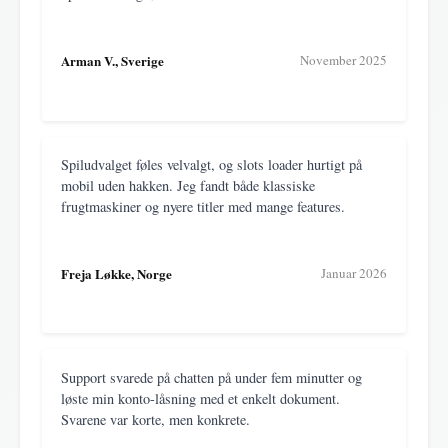
Arman V., Sverige
November 2025
Spiludvalget føles velvalgt, og slots loader hurtigt på
mobil uden hakken. Jeg fandt både klassiske
frugtmaskiner og nyere titler med mange features.
Freja Løkke, Norge
Januar 2026
Support svarede på chatten på under fem minutter og
løste min konto-låsning med et enkelt dokument.
Svarene var korte, men konkrete.