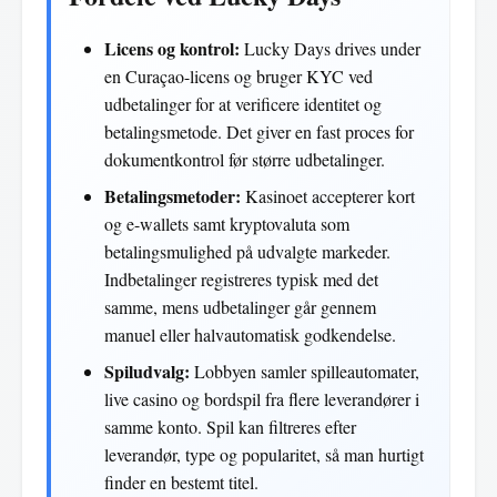
Licens og kontrol:
Lucky Days drives under
en Curaçao-licens og bruger KYC ved
udbetalinger for at verificere identitet og
betalingsmetode. Det giver en fast proces for
dokumentkontrol før større udbetalinger.
Betalingsmetoder:
Kasinoet accepterer kort
og e-wallets samt kryptovaluta som
betalingsmulighed på udvalgte markeder.
Indbetalinger registreres typisk med det
samme, mens udbetalinger går gennem
manuel eller halvautomatisk godkendelse.
Spiludvalg:
Lobbyen samler spilleautomater,
live casino og bordspil fra flere leverandører i
samme konto. Spil kan filtreres efter
leverandør, type og popularitet, så man hurtigt
finder en bestemt titel.