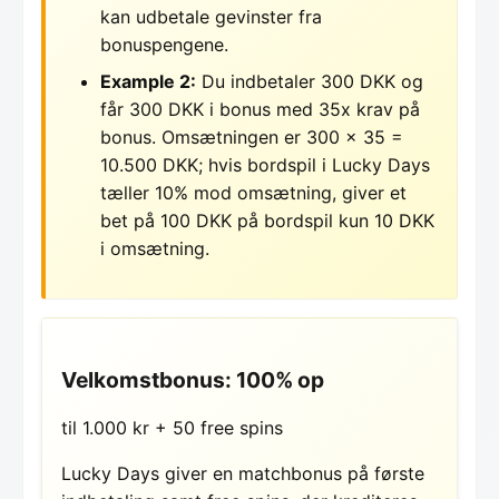
kan udbetale gevinster fra
bonuspengene.
Example 2:
Du indbetaler 300 DKK og
får 300 DKK i bonus med 35x krav på
bonus. Omsætningen er 300 × 35 =
10.500 DKK; hvis bordspil i Lucky Days
tæller 10% mod omsætning, giver et
bet på 100 DKK på bordspil kun 10 DKK
i omsætning.
Velkomstbonus: 100% op
til 1.000 kr + 50 free spins
Lucky Days giver en matchbonus på første