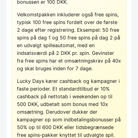
bonussen er 100 DKK.
Velkomstpakken inkluderer også free spins,
typisk 100 free spins fordelt over de første
2 dage efter registrering. Eksempel: 50 free
spins på dag 1 og 50 free spins på dag 2 på
en udvalgt spilleautomat, med en
indsatsværdi på 2 DKK pr. spin. Gevinster
fra free spins har et omsætningskrav på 40x
og skal bruges inden for 7 dage.
Lucky Days kører cashback og kampagner i
faste perioder. Et standardtilbud er 10%
cashback på nettotab i weekenden op til
500 DKK, udbetalt som bonus med 10x
omsætning. Derudover dukker der
kampagner op som indbetalingsbonusser på
50% op til 600 DKK eller tidsbegrænsede
free spins-pakker knyttet til udvalgte spil.