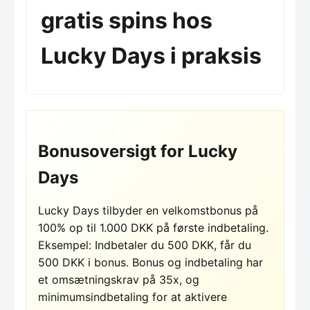
gratis spins hos
Lucky Days i praksis
Bonusoversigt for Lucky
Days
Lucky Days tilbyder en velkomstbonus på
100% op til 1.000 DKK på første indbetaling.
Eksempel: Indbetaler du 500 DKK, får du
500 DKK i bonus. Bonus og indbetaling har
et omsætningskrav på 35x, og
minimumsindbetaling for at aktivere