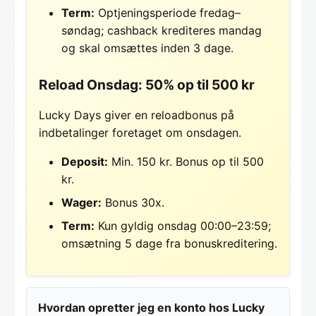
Term:
Optjeningsperiode fredag–
søndag; cashback krediteres mandag
og skal omsættes inden 3 dage.
Reload Onsdag: 50% op til 500 kr
Lucky Days giver en reloadbonus på
indbetalinger foretaget om onsdagen.
Deposit:
Min. 150 kr. Bonus op til 500
kr.
Wager:
Bonus 30x.
Term:
Kun gyldig onsdag 00:00–23:59;
omsætning 5 dage fra bonuskreditering.
Hvordan opretter jeg en konto hos Lucky