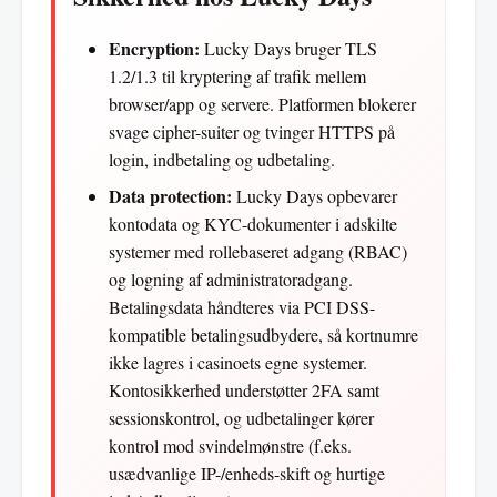
Encryption:
Lucky Days bruger TLS
1.2/1.3 til kryptering af trafik mellem
browser/app og servere. Platformen blokerer
svage cipher-suiter og tvinger HTTPS på
login, indbetaling og udbetaling.
Data protection:
Lucky Days opbevarer
kontodata og KYC-dokumenter i adskilte
systemer med rollebaseret adgang (RBAC)
og logning af administratoradgang.
Betalingsdata håndteres via PCI DSS-
kompatible betalingsudbydere, så kortnumre
ikke lagres i casinoets egne systemer.
Kontosikkerhed understøtter 2FA samt
sessionskontrol, og udbetalinger kører
kontrol mod svindelmønstre (f.eks.
usædvanlige IP-/enheds-skift og hurtige