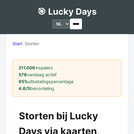
🎯 Lucky Days
Start
Storten
211.006+
spelers
578
vandaag actief
95%
uitbetalingspercentage
4.6/5
beoordeling
Storten bij Lucky
Days via kaarten,