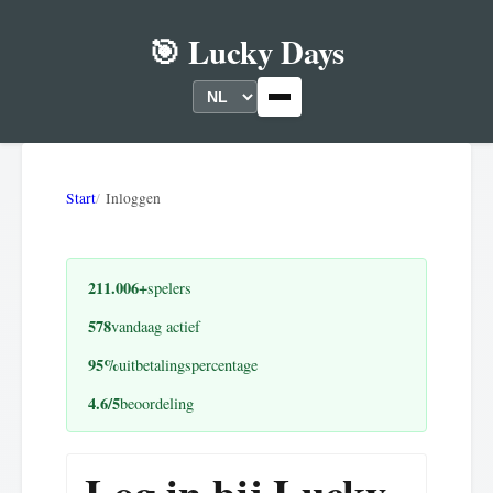
🎯 Lucky Days
Start
Inloggen
211.006+
spelers
578
vandaag actief
95%
uitbetalingspercentage
4.6/5
beoordeling