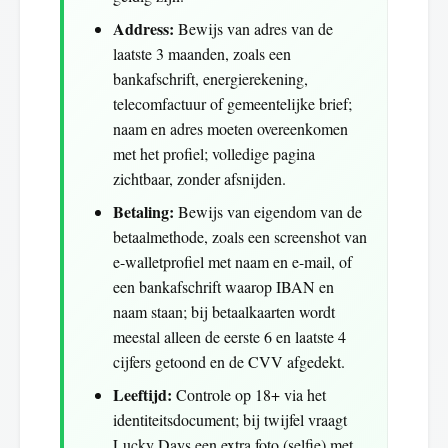
Address:
Bewijs van adres van de
laatste 3 maanden, zoals een
bankafschrift, energierekening,
telecomfactuur of gemeentelijke brief;
naam en adres moeten overeenkomen
met het profiel; volledige pagina
zichtbaar, zonder afsnijden.
Betaling:
Bewijs van eigendom van de
betaalmethode, zoals een screenshot van
e-walletprofiel met naam en e-mail, of
een bankafschrift waarop IBAN en
naam staan; bij betaalkaarten wordt
meestal alleen de eerste 6 en laatste 4
cijfers getoond en de CVV afgedekt.
Leeftijd:
Controle op 18+ via het
identiteitsdocument; bij twijfel vraagt
Lucky Days een extra foto (selfie) met