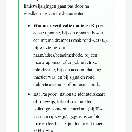
limietwijzigingen gaan pas door na
goedkeuring van de documenten.
Wanneer verificatie nodig is:
Bij de
eerste opname, bij een opname boven
een interne drempel (vaak rond €2.000),
bij wijziging van
naam/adres/betaalmethode, bij een
nieuw apparaat of ongebruikelijke
inloglocatie, bij een account dat lang
inactief was, en bij signalen rond
dubbele accounts of bonusmisbruik.
ID:
Paspoort, nationale identiteitskaart
of rijbewijs; foto of scan in kleur;
volledige voor- en achterkant (bij ID-
kaart en rijbewijs); gegevens en foto
moeten leesbaar zijn; document moet
geldig zijn.