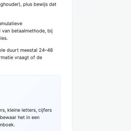
ghouder), plus bewijs dat
cumulatieve
l van betaalmethode, bij
ies.
ole duurt meestal 24–48
rmatie vraagt of de
 kleine letters, cijfers
bewaar het in een
enboek.