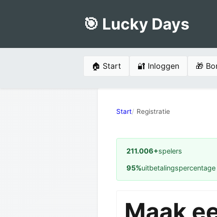
🎯 Lucky Days
🏠 Start
🔐 Inloggen
🎁 Bo
Start
Registratie
211.006+
spelers
95%
uitbetalingspercentage
Maak ee