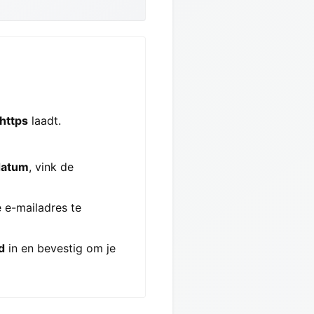
https
laadt.
datum
, vink de
 e-mailadres te
d
in en bevestig om je