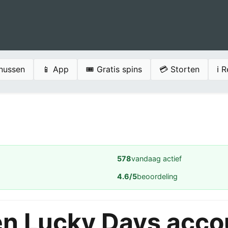
nussen
📱 App
🎟️ Gratis spins
💳 Storten
ℹ️ 
578
vandaag actief
4.6/5
beoordeling
n Lucky Days acco