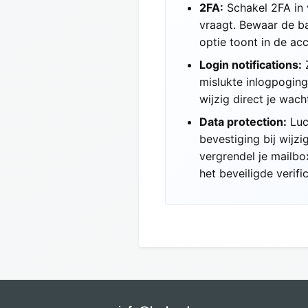
2FA:
Schakel 2FA in 
vraagt. Bewaar de ba
optie toont in de acc
Login notifications:
Z
mislukte inlogpoging
wijzig direct je wach
Data protection:
Luc
bevestiging bij wijz
vergrendel je mailb
het beveiligde verif