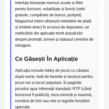
Interfața folosește meniuri scurte și filtre
pentru furnizori, volatilitate și funcții (rotiri
gratuite, cumpărare de bonus, jackpot).
Magazinul intern afișează metodele de plată
și limitele direct în ecranul de depunere, iar
notificările din aplicație trimit actualizări
despre promoții, turnee și statusul cererilor de
retragere.
Ce Găsești În Aplicație
Aplicația include lobby de jocuri cu căutare
după nume, listă de favorite și secțiuni pentru
jocuri noi și jocuri populare. În paginile
jocurilor apar informații standard: RTP (când
furnizorul îl publică), miza minimă și maximă,
numărul de linii sau role și regulile funcțiilor
speciale.