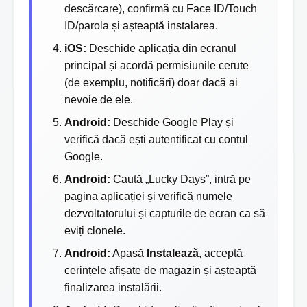
descărcare), confirmă cu Face ID/Touch
ID/parola și așteaptă instalarea.
iOS:
Deschide aplicația din ecranul
principal și acordă permisiunile cerute
(de exemplu, notificări) doar dacă ai
nevoie de ele.
Android:
Deschide Google Play și
verifică dacă ești autentificat cu contul
Google.
Android:
Caută „Lucky Days”, intră pe
pagina aplicației și verifică numele
dezvoltatorului și capturile de ecran ca să
eviți clonele.
Android:
Apasă
Instalează
, acceptă
cerințele afișate de magazin și așteaptă
finalizarea instalării.