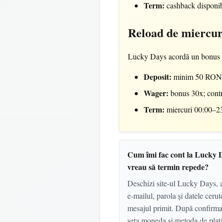
Term:
cashback disponibil
Reload de miercu
Lucky Days acordă un bonus de
Deposit:
minim 50 RON, 
Wager:
bonus 30x; contr
Term:
miercuri 00:00–23:
Cum îmi fac cont la Lucky D
vreau să termin repede?
Deschizi site-ul Lucky Days, a
e-mailul, parola și datele ceru
mesajul primit. După confirmare
seta moneda și metoda de plat