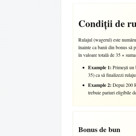
Condiții de r
Rulajul (wagerul) este numărul
înainte ca banii din bonus să 
în valoare totală de 35 × suma 
Example 1:
Primești un 
35) ca să finalizezi rulaju
Example 2:
Depui 200 R
trebuie pariuri eligibile
Bonus de bun