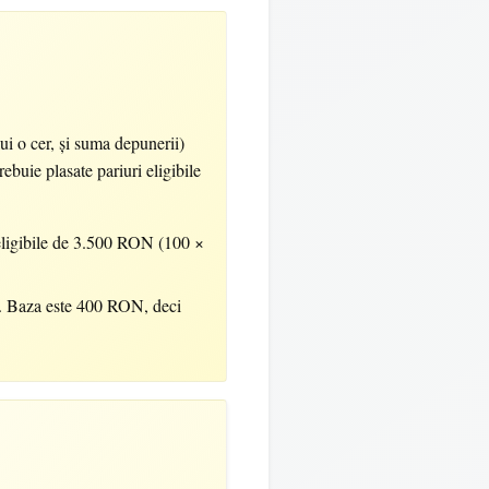
ui o cer, și suma depunerii)
buie plasate pariuri eligibile
 eligibile de 3.500 RON (100 ×
. Baza este 400 RON, deci