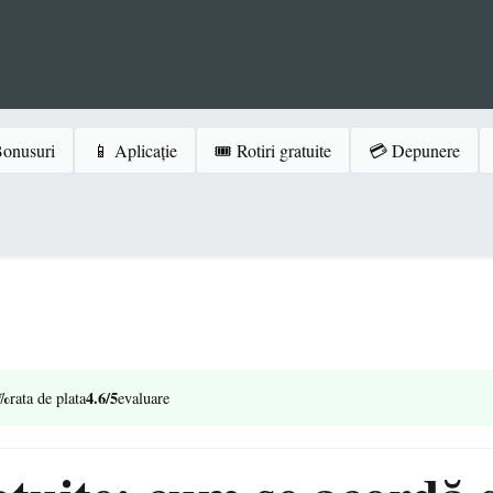
Bonusuri
📱 Aplicație
🎟️ Rotiri gratuite
💳 Depunere
%
4.6/5
rata de plata
evaluare