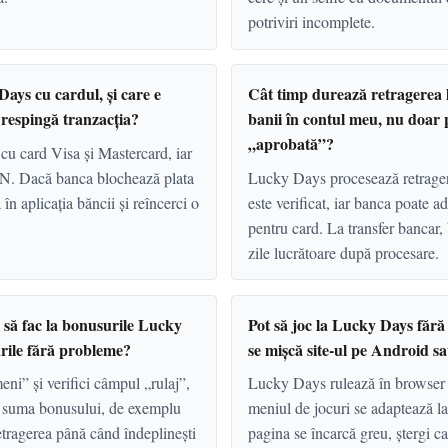
potriviri incomplete.
ays cu cardul, și care e
Cât timp durează retragerea
respingă tranzacția?
banii în contul meu, nu doar
„aprobată”?
u card Visa și Mastercard, iar
N. Dacă banca blochează plata
Lucky Days procesează retrager
în aplicația băncii și reîncerci o
este verificat, iar banca poate a
pentru card. La transfer bancar, 
zile lucrătoare după procesare.
e să fac la bonusurile Lucky
Pot să joc la Lucky Days fără 
urile fără probleme?
se mișcă site-ul pe Android s
i” și verifici câmpul „rulaj”,
Lucky Days rulează în browser 
in suma bonusului, de exemplu
meniul de jocuri se adaptează la
ragerea până când îndeplinești
pagina se încarcă greu, ștergi c