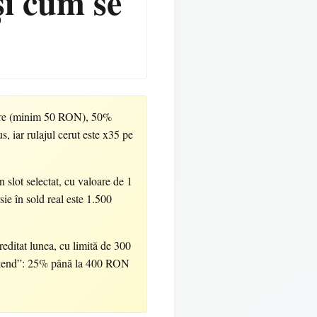
și cum se
ere (minim 50 RON), 50%
 iar rulajul cerut este x35 pe
n slot selectat, cu valoare de 1
sie în sold real este 1.500
reditat lunea, cu limită de 300
ekend”: 25% până la 400 RON