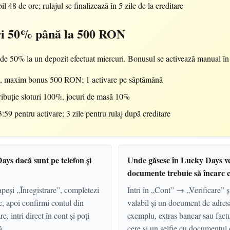
 48 de ore; rulajul se finalizează în 5 zile de la creditare
ri 50% până la 500 RON
 50% la un depozit efectuat miercuri. Bonusul se activează manual în 
maxim bonus 500 RON; 1 activare pe săptămână
ibuție sloturi 100%, jocuri de masă 10%
59 pentru activare; 3 zile pentru rulaj după creditare
ays dacă sunt pe telefon și
Unde găsesc în Lucky Days veri
documente trebuie să încarc c
peși „Înregistrare”, completezi
Intri în „Cont” → „Verificare” și
te, apoi confirmi contul din
valabil și un document de adresă
, intri direct în cont și poți
exemplu, extras bancar sau factu
ă.
cere și un selfie cu documentul