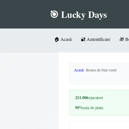
🎯 Lucky Days
🏠 Acasă
🔐 Autentificare
🎁 B
Acasă
Bonus de bun venit
211.006+
jucatori
95%
rata de plata