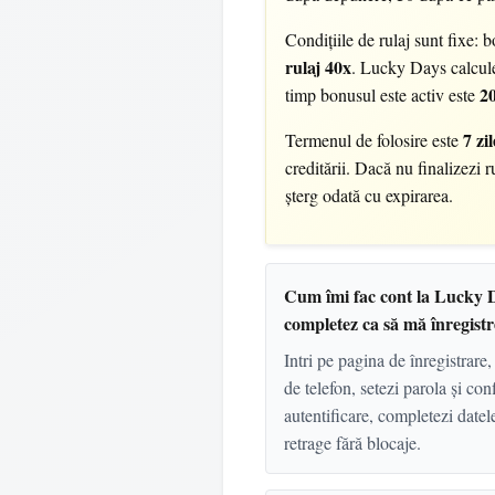
Condițiile de rulaj sunt fixe:
rulaj 40x
. Lucky Days calculea
2
timp bonusul este activ este
7 zil
Termenul de folosire este
creditării. Dacă nu finalizezi r
șterg odată cu expirarea.
Cum îmi fac cont la Lucky Da
completez ca să mă înregist
Intri pe pagina de înregistrare
de telefon, setezi parola și co
autentificare, completezi datel
retrage fără blocaje.