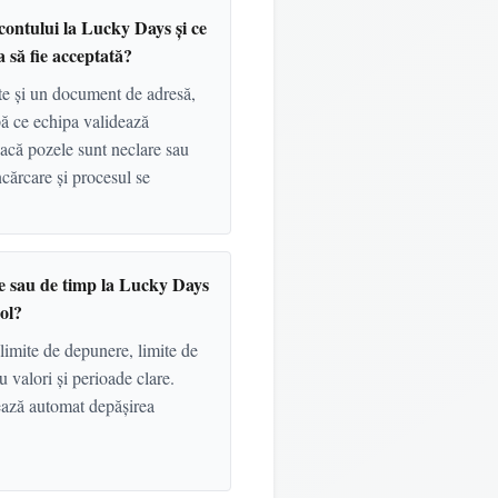
contului la Lucky Days și ce
 să fie acceptată?
ate și un document de adresă,
upă ce echipa validează
 Dacă pozele sunt neclare sau
ncărcare și procesul se
re sau de timp la Lucky Days
rol?
 limite de depunere, limite de
u valori și perioade clare.
ează automat depășirea