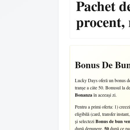
Pachet d
procent, r
Bonus De Bun
Lucky Days oferă un bonus d
tranșe a câte 50. Bonusul la de
Bonanza
în aceeași zi.
Pentru a primi oferta: 1) cree
eligibilă (card, transfer insta
Bonus de bun ven
și selectezi
50
după depunere,
după ce pa