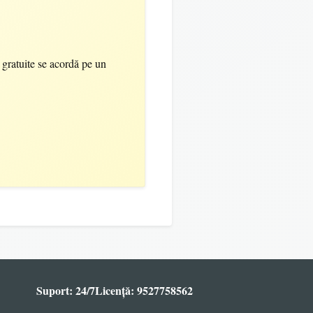
 gratuite se acordă pe un
Suport: 24/7
Licență: 9527758562