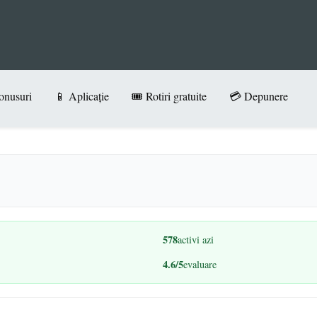
onusuri
📱 Aplicație
🎟️ Rotiri gratuite
💳 Depunere
578
activi azi
4.6/5
evaluare