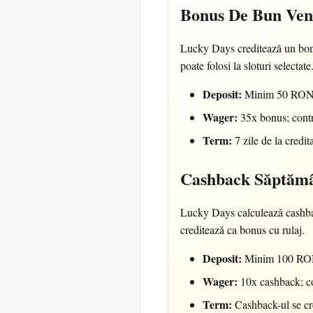
Bonus De Bun Ven
Lucky Days creditează un bon
poate folosi la sloturi selectate
Deposit:
Minim 50 RON;
Wager:
35x bonus; contr
Term:
7 zile de la credi
Cashback Săptămâ
Lucky Days calculează cashback
creditează ca bonus cu rulaj.
Deposit:
Minim 100 RON 
Wager:
10x cashback; co
Term:
Cashback-ul se cred