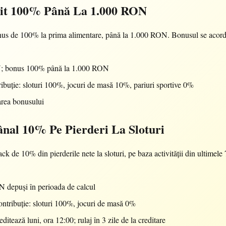
it 100% Până La 1.000 RON
us de 100% la prima alimentare, până la 1.000 RON. Bonusul se acordă 
.
 bonus 100% până la 1.000 RON
ibuție: sloturi 100%, jocuri de masă 10%, pariuri sportive 0%
tarea bonusului
nal 10% Pe Pierderi La Sloturi
 de 10% din pierderile nete la sloturi, pe baza activității din ultimele 
depuși în perioada de calcul
ntribuție: sloturi 100%, jocuri de masă 0%
itează luni, ora 12:00; rulaj în 3 zile de la creditare