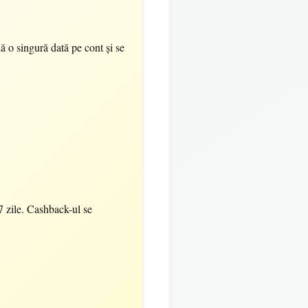
o singură dată pe cont și se
7 zile. Cashback-ul se