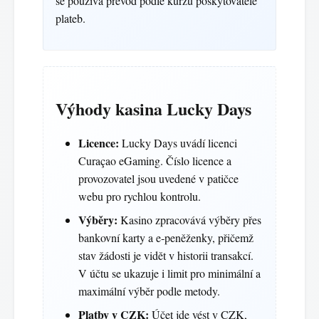
se používá převod podle kurzu poskytovatele
plateb.
Výhody kasina Lucky Days
Licence:
Lucky Days uvádí licenci
Curaçao eGaming. Číslo licence a
provozovatel jsou uvedené v patičce
webu pro rychlou kontrolu.
Výběry:
Kasino zpracovává výběry přes
bankovní karty a e‑peněženky, přičemž
stav žádosti je vidět v historii transakcí.
V účtu se ukazuje i limit pro minimální a
maximální výběr podle metody.
Platby v CZK:
Účet jde vést v CZK,