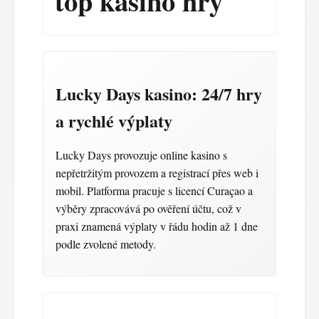
top kasino hry
Lucky Days kasino: 24/7 hry
a rychlé výplaty
Lucky Days provozuje online kasino s
nepřetržitým provozem a registrací přes web i
mobil. Platforma pracuje s licencí Curaçao a
výběry zpracovává po ověření účtu, což v
praxi znamená výplaty v řádu hodin až 1 dne
podle zvolené metody.