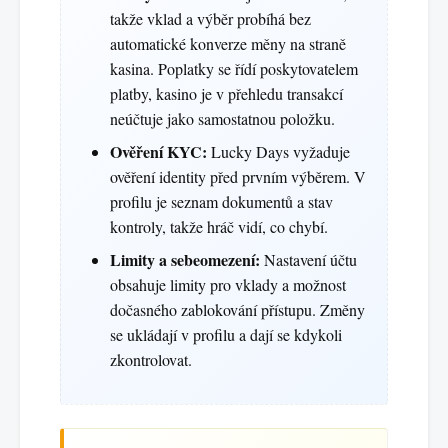
takže vklad a výběr probíhá bez
automatické konverze měny na straně
kasina. Poplatky se řídí poskytovatelem
platby, kasino je v přehledu transakcí
neúčtuje jako samostatnou položku.
Ověření KYC:
Lucky Days vyžaduje
ověření identity před prvním výběrem. V
profilu je seznam dokumentů a stav
kontroly, takže hráč vidí, co chybí.
Limity a sebeomezení:
Nastavení účtu
obsahuje limity pro vklady a možnost
dočasného zablokování přístupu. Změny
se ukládají v profilu a dají se kdykoli
zkontrolovat.