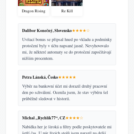
Dragon Rising
Re Kill
Dalibor Konečný, Slovensko
★★★★☆
Uvítací bonus se připsal hned po vkladu a podmínky
protočení byly v účtu napsané jasně. Nevyhovovalo
mi, že některé automaty se do protočení započítávají
nižším procentem.
Petra Lánská, Česko
★★★★★
Výběr na bankovní účet mi dorazil druhý pracovní
den po schválení. Ocenila jsem, že stav výběru šel
průběžně sledovat v historii.
Michal „Rychlík77“, CZ
★★★★☆
Nabídka her je široká a filtry podle poskytovatele mi
šetří čas. U pár živých stolů jsem narazil na delší