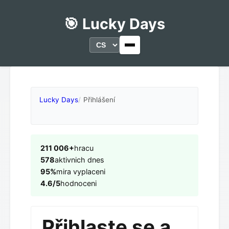
🎯 Lucky Days
Lucky Days
Přihlášení
211 006+
hracu
578
aktivnich dnes
95%
mira vyplaceni
4.6/5
hodnoceni
Přihlaste se a