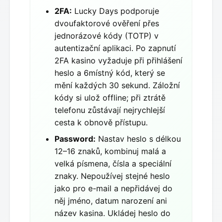
2FA:
Lucky Days podporuje
dvoufaktorové ověření přes
jednorázové kódy (TOTP) v
autentizační aplikaci. Po zapnutí
2FA kasino vyžaduje při přihlášení
heslo a 6místný kód, který se
mění každých 30 sekund. Záložní
kódy si ulož offline; při ztrátě
telefonu zůstávají nejrychlejší
cesta k obnově přístupu.
Password:
Nastav heslo s délkou
12–16 znaků, kombinuj malá a
velká písmena, čísla a speciální
znaky. Nepoužívej stejné heslo
jako pro e-mail a nepřidávej do
něj jméno, datum narození ani
název kasina. Ukládej heslo do