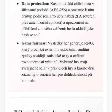
Data protection:
Kasino ukládá citlivá data v
šifrované podobě (AES-256) a omezuje k nim
přístup podle rolí. Pro účty nabízí 2FA (ověření
přes autentizační aplikaci) a upozornění na
přihlášení z nového zařízení; hesla ukládá jako
hash se solí.
Game fairness:
Výsledky her generuje RNG,
který prochází externím testováním; auditní
zprávy uvádějí statistické testy a ověření
rovnoměrnosti výstupů. Vybrané hry mají
zveřejněné RTP v pravidlech hry a kasino drží
záznamy o verzích her pro dohledatelnost při
kontrole.