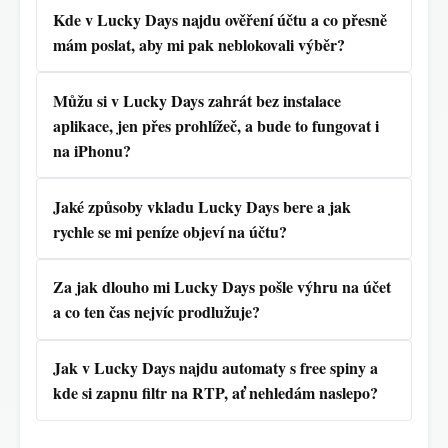
Kde v Lucky Days najdu ověření účtu a co přesně
mám poslat, aby mi pak neblokovali výběr?
Můžu si v Lucky Days zahrát bez instalace
aplikace, jen přes prohlížeč, a bude to fungovat i
na iPhonu?
Jaké způsoby vkladu Lucky Days bere a jak
rychle se mi peníze objeví na účtu?
Za jak dlouho mi Lucky Days pošle výhru na účet
a co ten čas nejvíc prodlužuje?
Jak v Lucky Days najdu automaty s free spiny a
kde si zapnu filtr na RTP, ať nehledám naslepo?