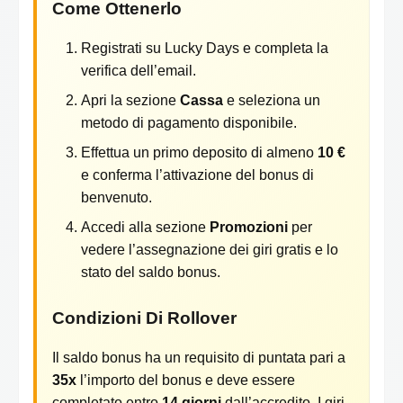
Come Ottenerlo
Registrati su Lucky Days e completa la
verifica dell’email.
Apri la sezione
Cassa
e seleziona un
metodo di pagamento disponibile.
Effettua un primo deposito di almeno
10 €
e conferma l’attivazione del bonus di
benvenuto.
Accedi alla sezione
Promozioni
per
vedere l’assegnazione dei giri gratis e lo
stato del saldo bonus.
Condizioni Di Rollover
Il saldo bonus ha un requisito di puntata pari a
35x
l’importo del bonus e deve essere
completato entro
14 giorni
dall’accredito. I giri