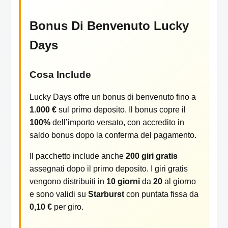
Bonus Di Benvenuto Lucky
Days
Cosa Include
Lucky Days offre un bonus di benvenuto fino a
1.000 €
sul primo deposito. Il bonus copre il
100%
dell’importo versato, con accredito in
saldo bonus dopo la conferma del pagamento.
Il pacchetto include anche
200 giri gratis
assegnati dopo il primo deposito. I giri gratis
vengono distribuiti in
10 giorni
da
20
al giorno
e sono validi su
Starburst
con puntata fissa da
0,10 €
per giro.