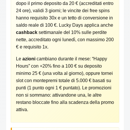
dopo il primo deposito da 20 € (accreditati entro
24 ore), validi 3 giorni; le vincite dei free spins
hanno requisito 30x e un tetto di conversione in
saldo reale di 100 €. Lucky Days applica anche
cashback
settimanale del 10% sulle perdite
nette, accreditato ogni lunedì, con massimo 200
€ e requisito 1x.
Le
azioni
cambiano durante il mese: “Happy
Hours” con +20% fino a 100 € su deposito
minimo 25 € (una volta al giorno), oppure tornei
slot con montepremi totale di 5.000 € basati su
punti (1 punto ogni 1 € puntato). Le promozioni
non si sommano: attivandone una, le altre
restano bloccate fino alla scadenza della promo
attiva.