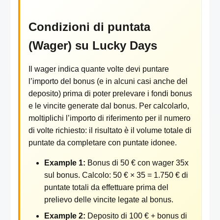
Condizioni di puntata
(Wager) su Lucky Days
Il wager indica quante volte devi puntare
l’importo del bonus (e in alcuni casi anche del
deposito) prima di poter prelevare i fondi bonus
e le vincite generate dal bonus. Per calcolarlo,
moltiplichi l’importo di riferimento per il numero
di volte richiesto: il risultato è il volume totale di
puntate da completare con puntate idonee.
Example 1:
Bonus di 50 € con wager 35x
sul bonus. Calcolo: 50 € × 35 = 1.750 € di
puntate totali da effettuare prima del
prelievo delle vincite legate al bonus.
Example 2:
Deposito di 100 € + bonus di