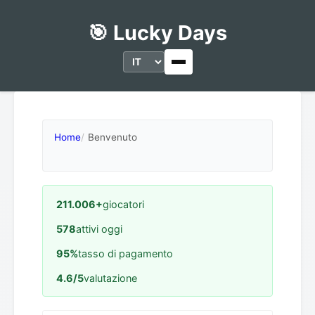
🎯 Lucky Days
Home
Benvenuto
211.006+
giocatori
578
attivi oggi
95%
tasso di pagamento
4.6/5
valutazione