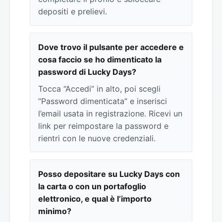
depositi e prelievi.
Dove trovo il pulsante per accedere e
cosa faccio se ho dimenticato la
password di Lucky Days?
Tocca “Accedi” in alto, poi scegli
“Password dimenticata” e inserisci
l’email usata in registrazione. Ricevi un
link per reimpostare la password e
rientri con le nuove credenziali.
Posso depositare su Lucky Days con
la carta o con un portafoglio
elettronico, e qual è l’importo
minimo?