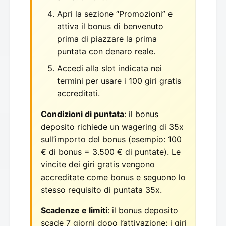
Apri la sezione “Promozioni” e
attiva il bonus di benvenuto
prima di piazzare la prima
puntata con denaro reale.
Accedi alla slot indicata nei
termini per usare i 100 giri gratis
accreditati.
Condizioni di puntata
: il bonus
deposito richiede un wagering di 35x
sull’importo del bonus (esempio: 100
€ di bonus = 3.500 € di puntate). Le
vincite dei giri gratis vengono
accreditate come bonus e seguono lo
stesso requisito di puntata 35x.
Scadenze e limiti
: il bonus deposito
scade 7 giorni dopo l’attivazione; i giri