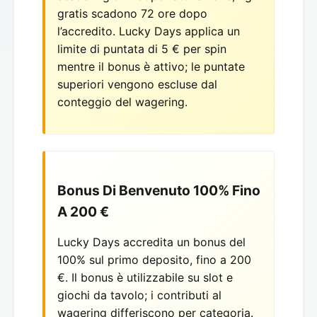
gratis scadono 72 ore dopo
l’accredito. Lucky Days applica un
limite di puntata di 5 € per spin
mentre il bonus è attivo; le puntate
superiori vengono escluse dal
conteggio del wagering.
Bonus Di Benvenuto 100% Fino
A 200 €
Lucky Days accredita un bonus del
100% sul primo deposito, fino a 200
€. Il bonus è utilizzabile su slot e
giochi da tavolo; i contributi al
wagering differiscono per categoria.