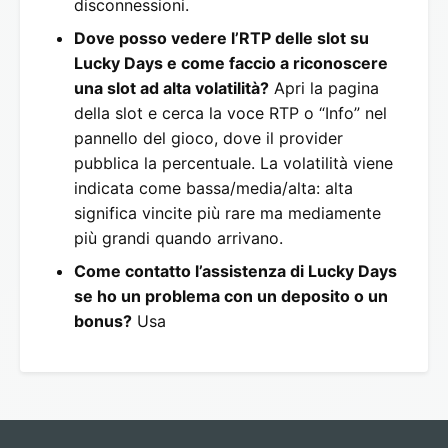
disconnessioni.
Dove posso vedere l’RTP delle slot su
Lucky Days e come faccio a riconoscere
una slot ad alta volatilità?
Apri la pagina
della slot e cerca la voce RTP o “Info” nel
pannello del gioco, dove il provider
pubblica la percentuale. La volatilità viene
indicata come bassa/media/alta: alta
significa vincite più rare ma mediamente
più grandi quando arrivano.
Come contatto l’assistenza di Lucky Days
se ho un problema con un deposito o un
bonus?
Usa