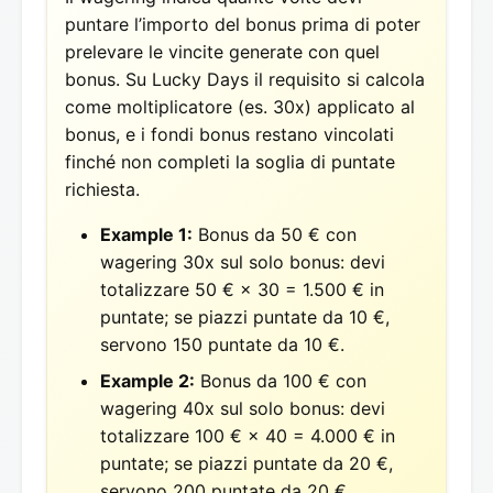
puntare l’importo del bonus prima di poter
prelevare le vincite generate con quel
bonus. Su Lucky Days il requisito si calcola
come moltiplicatore (es. 30x) applicato al
bonus, e i fondi bonus restano vincolati
finché non completi la soglia di puntate
richiesta.
Example 1:
Bonus da 50 € con
wagering 30x sul solo bonus: devi
totalizzare 50 € × 30 = 1.500 € in
puntate; se piazzi puntate da 10 €,
servono 150 puntate da 10 €.
Example 2:
Bonus da 100 € con
wagering 40x sul solo bonus: devi
totalizzare 100 € × 40 = 4.000 € in
puntate; se piazzi puntate da 20 €,
servono 200 puntate da 20 €.