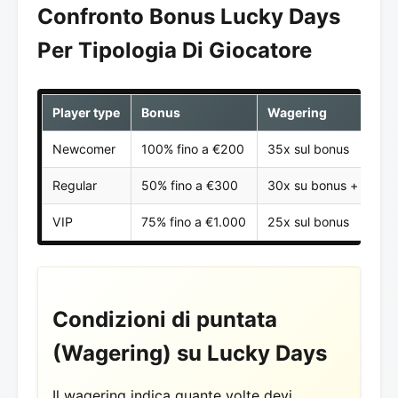
Confronto Bonus Lucky Days
Per Tipologia Di Giocatore
Player type
Bonus
Wagering
Newcomer
100% fino a €200
35x sul bonus
Regular
50% fino a €300
30x su bonus + depos
VIP
75% fino a €1.000
25x sul bonus
Condizioni di puntata
(Wagering) su Lucky Days
Il wagering indica quante volte devi