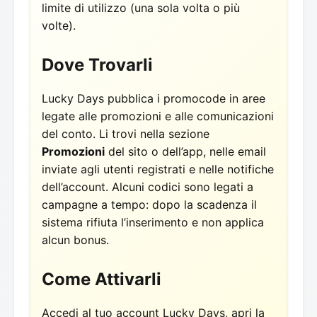
limite di utilizzo (una sola volta o più
volte).
Dove Trovarli
Lucky Days pubblica i promocode in aree
legate alle promozioni e alle comunicazioni
del conto. Li trovi nella sezione
Promozioni
del sito o dell’app, nelle email
inviate agli utenti registrati e nelle notifiche
dell’account. Alcuni codici sono legati a
campagne a tempo: dopo la scadenza il
sistema rifiuta l’inserimento e non applica
alcun bonus.
Come Attivarli
Accedi al tuo account Lucky Days, apri la