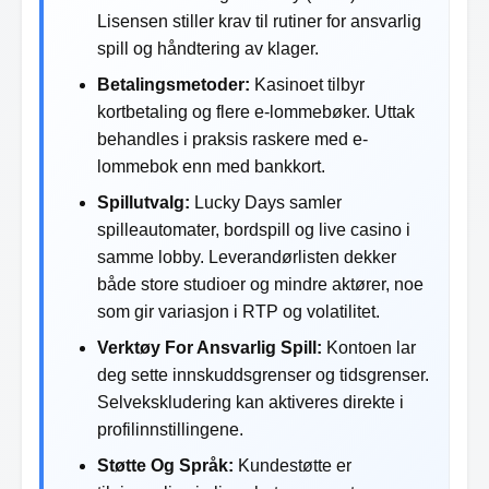
Lisensen stiller krav til rutiner for ansvarlig
spill og håndtering av klager.
Betalingsmetoder:
Kasinoet tilbyr
kortbetaling og flere e-lommebøker. Uttak
behandles i praksis raskere med e-
lommebok enn med bankkort.
Spillutvalg:
Lucky Days samler
spilleautomater, bordspill og live casino i
samme lobby. Leverandørlisten dekker
både store studioer og mindre aktører, noe
som gir variasjon i RTP og volatilitet.
Verktøy For Ansvarlig Spill:
Kontoen lar
deg sette innskuddsgrenser og tidsgrenser.
Selvekskludering kan aktiveres direkte i
profilinnstillingene.
Støtte Og Språk:
Kundestøtte er