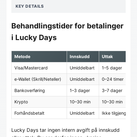
KEY DETAILS
Behandlingstider for betalinger
i Lucky Days
Metode
Innskudd
Uttak
Visa/Mastercard
Umiddelbart
1–5 dager
e-Wallet (Skrill/Neteller)
Umiddelbart
0–24 timer
Bankoverføring
1–3 dager
3–7 dager
Krypto
10–30 min
10–30 min
Forhåndsbetalt
Umiddelbart
Ikke tilgjengelig
Lucky Days tar ingen intern avgift på innskudd