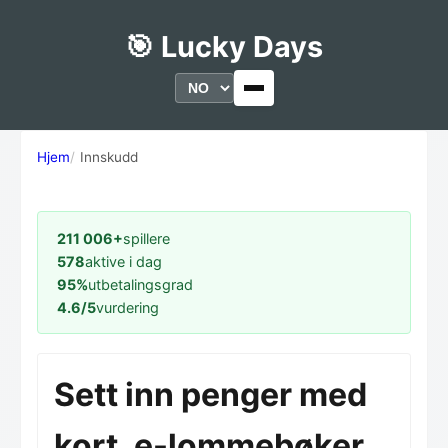
🎯 Lucky Days
Hjem
Innskudd
211 006+
spillere
578
aktive i dag
95%
utbetalingsgrad
4.6/5
vurdering
Sett inn penger med
kort, e-lommebøker