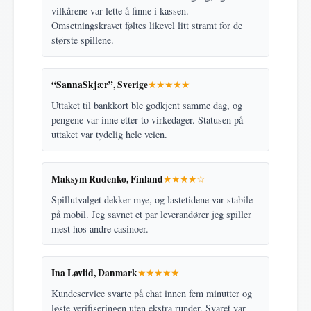
vilkårene var lette å finne i kassen.
Omsetningskravet føltes likevel litt stramt for de
største spillene.
“SannaSkjær”, Sverige
★★★★★
Uttaket til bankkort ble godkjent samme dag, og
pengene var inne etter to virkedager. Statusen på
uttaket var tydelig hele veien.
Maksym Rudenko, Finland
★★★★☆
Spillutvalget dekker mye, og lastetidene var stabile
på mobil. Jeg savnet et par leverandører jeg spiller
mest hos andre casinoer.
Ina Løvlid, Danmark
★★★★★
Kundeservice svarte på chat innen fem minutter og
løste verifiseringen uten ekstra runder. Svaret var