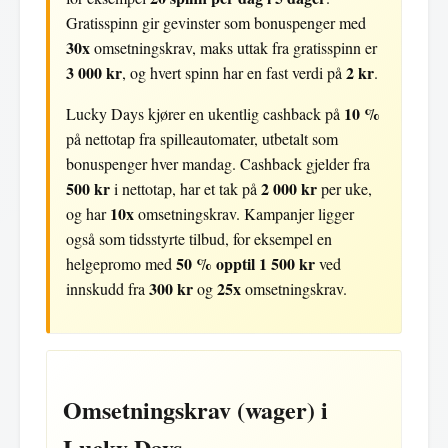
Gratisspinn gir gevinster som bonuspenger med
30x
omsetningskrav, maks uttak fra gratisspinn er
3 000 kr
2 kr
, og hvert spinn har en fast verdi på
.
10 %
Lucky Days kjører en ukentlig cashback på
på nettotap fra spilleautomater, utbetalt som
bonuspenger hver mandag. Cashback gjelder fra
500 kr
2 000 kr
i nettotap, har et tak på
per uke,
10x
og har
omsetningskrav. Kampanjer ligger
også som tidsstyrte tilbud, for eksempel en
50 % opptil 1 500 kr
helgepromo med
ved
300 kr
25x
innskudd fra
og
omsetningskrav.
Omsetningskrav (wager) i
Lucky Days