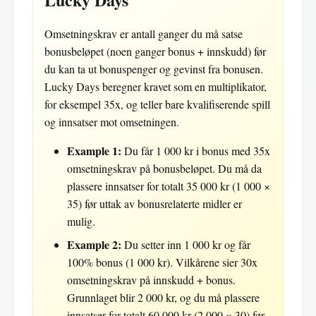
Omsetningskrav er antall ganger du må satse
bonusbeløpet (noen ganger bonus + innskudd) før
du kan ta ut bonuspenger og gevinst fra bonusen.
Lucky Days beregner kravet som en multiplikator,
for eksempel 35x, og teller bare kvalifiserende spill
og innsatser mot omsetningen.
Example 1:
Du får 1 000 kr i bonus med 35x
omsetningskrav på bonusbeløpet. Du må da
plassere innsatser for totalt 35 000 kr (1 000 ×
35) før uttak av bonusrelaterte midler er
mulig.
Example 2:
Du setter inn 1 000 kr og får
100% bonus (1 000 kr). Vilkårene sier 30x
omsetningskrav på innskudd + bonus.
Grunnlaget blir 2 000 kr, og du må plassere
innsatser for totalt 60 000 kr (2 000 × 30) før