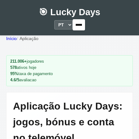
🎯 Lucky Days
Início
Aplicação
211.006+
jogadores
578
ativos hoje
95%
taxa de pagamento
4.6/5
avaliacao
Aplicação Lucky Days:
jogos, bónus e conta
no telemóvel