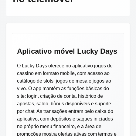
Aplicativo móvel Lucky Days
O Lucky Days oferece no aplicativo jogos de
cassino em formato mobile, com acesso ao
catálogo de slots, jogos de mesa e jogos ao
vivo. O app mantém as funções básicas do
site: login, criação de conta, histórico de
apostas, saldo, bônus disponíveis e suporte
por chat. As transações entram pelo caixa do
aplicativo, com depósitos e saques iniciados
no próprio menu financeiro, e a área de
promoções mostra ofertas ativas com termos e