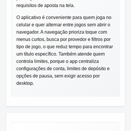
requisitos de aposta na tela.
O aplicativo é conveniente para quem joga no
celular e quer alternar entre jogos sem abrir o
navegador. A navegação prioriza toque com
menus curtos, busca por provedor e filtros por
tipo de jogo, o que reduz tempo para encontrar
um título específico. Também atende quem
controla limites, porque o app centraliza
configurações de conta, limites de depósito e
opções de pausa, sem exigir acesso por
desktop.