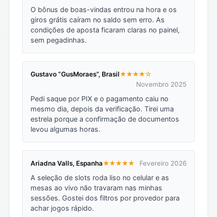
O bônus de boas-vindas entrou na hora e os
giros grátis caíram no saldo sem erro. As
condições de aposta ficaram claras no painel,
sem pegadinhas.
Gustavo “GusMoraes”, Brasil
★★★★☆
Novembro 2025
Pedi saque por PIX e o pagamento caiu no
mesmo dia, depois da verificação. Tirei uma
estrela porque a confirmação de documentos
levou algumas horas.
Ariadna Valls, Espanha
★★★★★
Fevereiro 2026
A seleção de slots roda liso no celular e as
mesas ao vivo não travaram nas minhas
sessões. Gostei dos filtros por provedor para
achar jogos rápido.