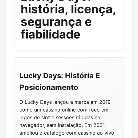
história, licença,
segurança e
fiabilidade
Lucky Days: História E
Posicionamento
O Lucky Days lançou a marca em 2019
como um cassino online com foco em
jogos de slot e sessões rápidas no
navegador, sem instalação. Em 2021,
ampliou o catálogo com cassino ao vivo