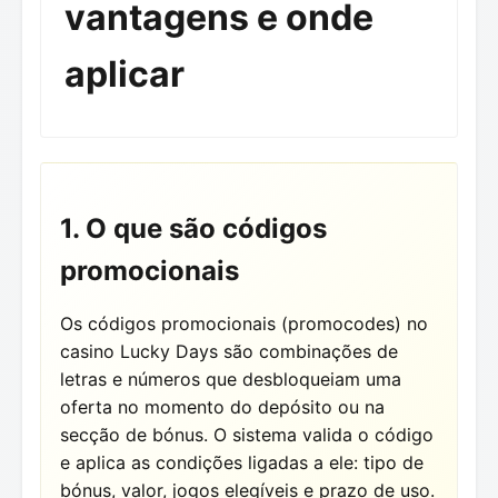
vantagens e onde
aplicar
1. O que são códigos
promocionais
Os códigos promocionais (promocodes) no
casino Lucky Days são combinações de
letras e números que desbloqueiam uma
oferta no momento do depósito ou na
secção de bónus. O sistema valida o código
e aplica as condições ligadas a ele: tipo de
bónus, valor, jogos elegíveis e prazo de uso.