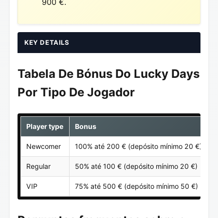
900 €.
KEY DETAILS
Tabela De Bónus Do Lucky Days
Por Tipo De Jogador
Player type
Bonus
W
Newcomer
100% até 200 € (depósito mínimo 20 €)
3
Regular
50% até 100 € (depósito mínimo 20 €)
3
VIP
75% até 500 € (depósito mínimo 50 €)
2