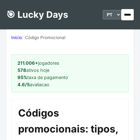
🎯 Lucky Days
Início
Código Promocional
211.006+
jogadores
578
ativos hoje
95%
taxa de pagamento
4.6/5
avaliacao
Códigos
promocionais: tipos,