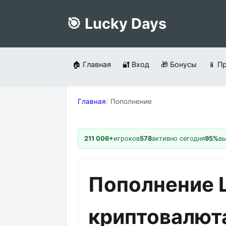
🎯 Lucky Days
🏠 Главная
🔐 Вход
🎁 Бонусы
📱 П
Главная
Пополнение
211 006+
игроков
578
активно сегодня
95%
в
Пополнение L
криптовалют