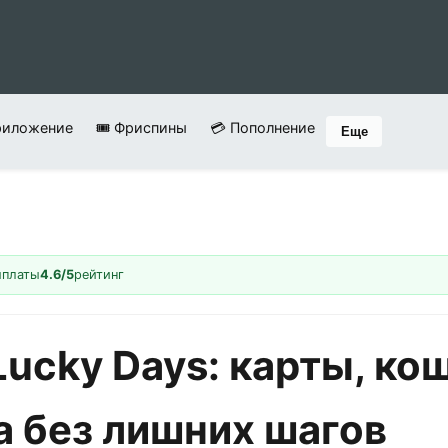
риложение
🎟️ Фриспины
💳 Пополнение
Еще
ыплаты
4.6/5
рейтинг
ucky Days: карты, ко
а без лишних шагов