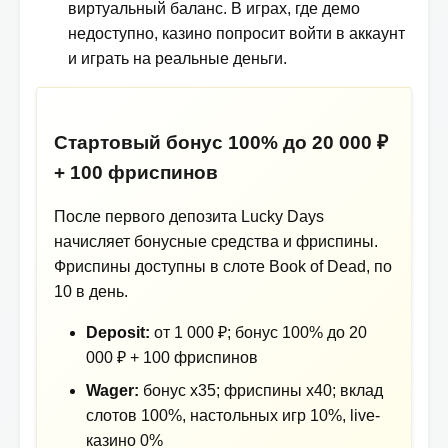
виртуальный баланс. В играх, где демо
недоступно, казино попросит войти в аккаунт
и играть на реальные деньги.
Стартовый бонус 100% до 20 000 ₽
+ 100 фриспинов
После первого депозита Lucky Days
начисляет бонусные средства и фриспины.
Фриспины доступны в слоте Book of Dead, по
10 в день.
Deposit:
от 1 000 ₽; бонус 100% до 20
000 ₽ + 100 фриспинов
Wager:
бонус x35; фриспины x40; вклад
слотов 100%, настольных игр 10%, live-
казино 0%