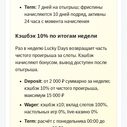
Term:
7 дней на отыгрыш; фриспины
начисляются 10 дней подряд, активны
24 часа с момента начисления
Кэшбэк 10% по итогам недели
Раз в неделю Lucky Days возвращает часть
чистого проигрыша за слоты. Кэшбэк
начисляют бонусом, вывод доступен после
отыгрыша.
Deposit:
от 2 000 ₽ суммарно за неделю;
кэшбэк 10% от чистого проигрыша,
максимум 15 000 ₽
Wager:
кэшбэк x10; вклад слотов 100%,
настольных игр 0%, live-казино 0%
Term:
расчёт с понедельника 00:00 до