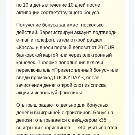
по 10 в день в течение 10 дней после
активации соответствующего бонуса.
Получение бонуса занимает несколько
действий. Зарегистрируй аккаунт, подтверди
e-mail и телефон, затем открой раздел
«Касса» и внеси первый депозит от 20 EUR
банковской картой или через электронный
кошелёк. В форме пополнения включи
переключатель «Приветственный бонус» или
введи промокод LUCKYDAYS, после
зачисления денег открой слот из списка
акции и используй фриспины.
Отыгрыш задают отдельно для бонусных
денег и выигрышей с фриспинов. Бонус на
депозит отыгрывается с вейджером x35,
выигрыши с фриспинов — x40; учитываются