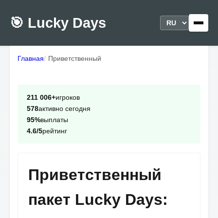
🎯 Lucky Days
Главная
Приветственный
211 006+
игроков
578
активно сегодня
95%
выплаты
4.6/5
рейтинг
Приветственный
пакет Lucky Days: