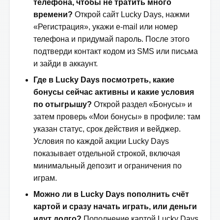
телефона, чтобы не тратить много
времени?
Открой сайт Lucky Days, нажми
«Регистрация», укажи e-mail или номер
телефона и придумай пароль. После этого
подтверди контакт кодом из SMS или письма
и зайди в аккаунт.
Где в Lucky Days посмотреть, какие
бонусы сейчас активны и какие условия
по отыгрышу?
Открой раздел «Бонусы» и
затем проверь «Мои бонусы» в профиле: там
указан статус, срок действия и вейджер.
Условия по каждой акции Lucky Days
показывает отдельной строкой, включая
минимальный депозит и ограничения по
играм.
Можно ли в Lucky Days пополнить счёт
картой и сразу начать играть, или деньги
идут долго?
Пополнение картой Lucky Days