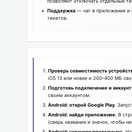
позволяют отключать отдельные ти
Поддержка
— чат в приложении и 
тикетов.
Проверь совместимость устройст
iOS 13 или новее и 200–400 МБ св
Подготовь подключение и аккаунт
своим аккаунтом.
Android: открой Google Play.
Запуст
Android: найди приложение.
В стр
(сверь название и значок, чтобы не
Android: установи приложение.
На