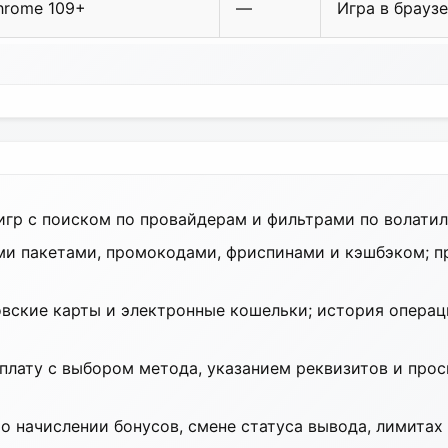
Chrome 109+
—
Игра в брауз
игр с поиском по провайдерам и фильтрами по волатил
и пакетами, промокодами, фриспинами и кэшбэком; п
вские карты и электронные кошельки; история операци
лату с выбором метода, указанием реквизитов и прос
 начислении бонусов, смене статуса вывода, лимитах 