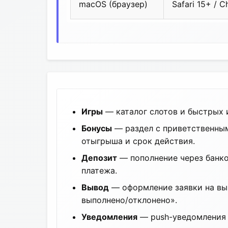
macOS (браузер)
Safari 15+ / 
Игры
— каталог слотов и быстрых 
Бонусы
— раздел с приветственным
отыгрыша и срок действия.
Депозит
— пополнение через банко
платежа.
Вывод
— оформление заявки на вып
выполнено/отклонено».
Уведомления
— push-уведомления о