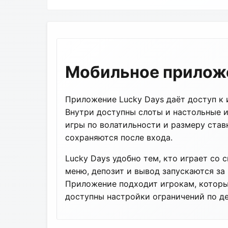
Мобильное приложе
Приложение Lucky Days даёт доступ к 
Внутри доступны слоты и настольные и
игры по волатильности и размеру став
сохраняются после входа.
Lucky Days удобно тем, кто играет со
меню, депозит и вывод запускаются за
Приложение подходит игрокам, которым
доступны настройки ограничений по д