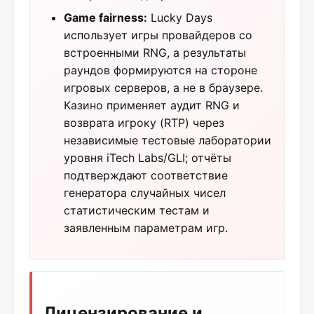
Game fairness:
Lucky Days
использует игры провайдеров со
встроенными RNG, а результаты
раундов формируются на стороне
игровых серверов, а не в браузере.
Казино применяет аудит RNG и
возврата игроку (RTP) через
независимые тестовые лаборатории
уровня iTech Labs/GLI; отчёты
подтверждают соответствие
генератора случайных чисел
статистическим тестам и
заявленным параметрам игр.
Лицензирование и