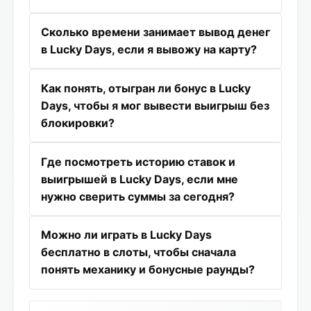
Сколько времени занимает вывод денег
в Lucky Days, если я вывожу на карту?
Как понять, отыгран ли бонус в Lucky
Days, чтобы я мог вывести выигрыш без
блокировки?
Где посмотреть историю ставок и
выигрышей в Lucky Days, если мне
нужно сверить суммы за сегодня?
Можно ли играть в Lucky Days
бесплатно в слоты, чтобы сначала
понять механику и бонусные раунды?