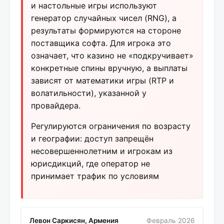
и настольные игры используют
генератор случайных чисел (RNG), а
результаты формируются на стороне
поставщика софта. Для игрока это
означает, что казино не «подкручивает»
конкретные спины вручную, а выплаты
зависят от математики игры (RTP и
волатильности), указанной у
провайдера.
Регулируются ограничения по возрасту
и географии: доступ запрещён
несовершеннолетним и игрокам из
юрисдикций, где оператор не
принимает трафик по условиям
Левон Саркисян, Армения
Февраль 2026